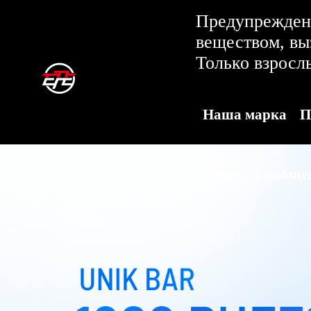
Предупреждени
веществом, в
Только взросл
Наша марка
П
Видео
Сообще