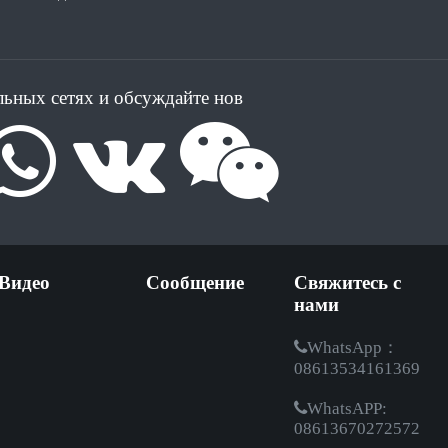
льных сетях и обсуждайте нов
Видео
Сообщение
Свяжитесь с
нами
WhatsApp：
08613534161369
WhatsAPP:
08613670272572