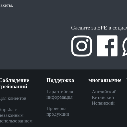
акеты.
Следите за EPE в социа
Соблюдение
Поддержка
многоязычие
требований
Гарантийная
Английский
информация
Китайский
Для клиентов
Испанский
Проверка
Борьба с
продукции
незаконным
использованием