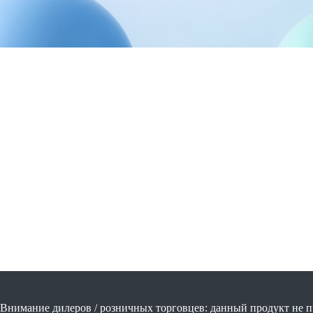
Внимание дилеров / розничных торговцев: данный продукт не п