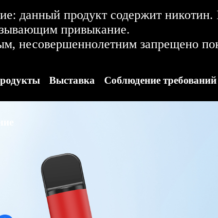
е: данный продукт содержит никотин.
ызывающим привыкание.
ым, несовершеннолетним запрещено пок
родукты
Выставка
Соблюдение требований
ние