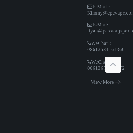
E-Mail：
Kimmy@epevape.co
E-Mail:
Ryan@passionjsport
WeChat：
08613534161369
WeChat：
08613670272572
View More