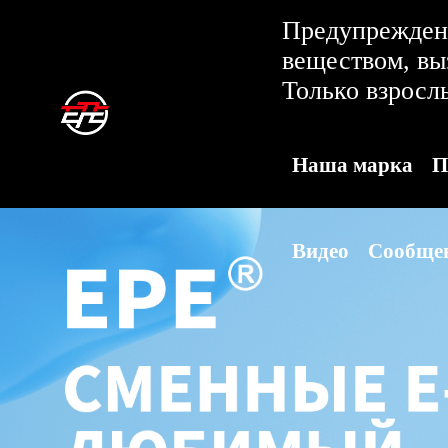
Предупреждени
веществом, в
Только взросл
Наша марка
П
Видео
Сообще