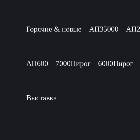
Горячие & новые
АП35000
АП2
АП600
7000Пирог
6000Пирог
Выставка