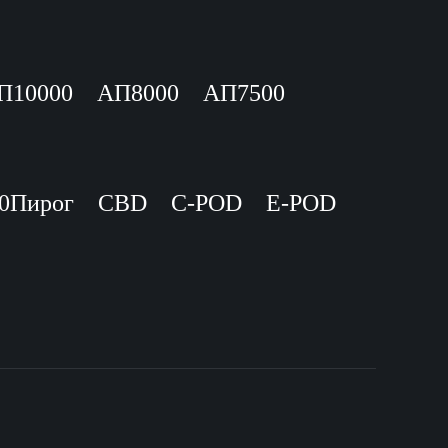
П10000
АП8000
АП7500
0Пирог
CBD
C-POD
E-POD