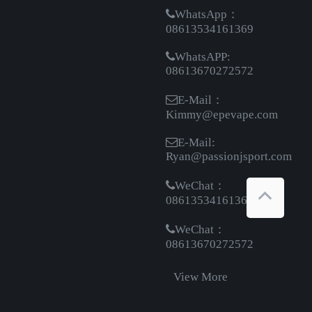
WhatsApp：
08613534161369
WhatsAPP:
08613670272572
E-Mail：
Kimmy@epevape.com
E-Mail:
Ryan@passionjsport.com
WeChat：
08613534161369
WeChat：
08613670272572
View More