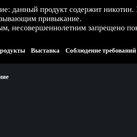
е: данный продукт содержит никотин.
ызывающим привыкание.
ым, несовершеннолетним запрещено пок
родукты
Выставка
Соблюдение требований
ние