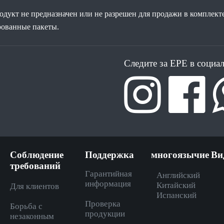
дукт не предназначен или не разрешен для продажи в комплекте
рованные пакеты.
Следите за EPE в социа
Соблюдение
Поддержка
многоязычие
Ви
требований
Гарантийная
Английский
информация
Китайский
Для клиентов
Испанский
Проверка
Борьба с
продукции
незаконным