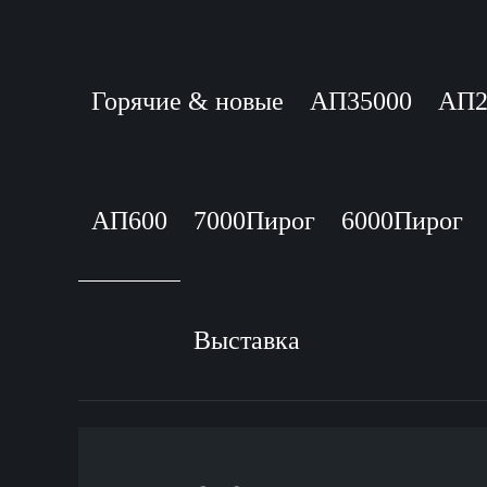
Горячие & новые
АП35000
АП2
АП600
7000Пирог
6000Пирог
Выставка