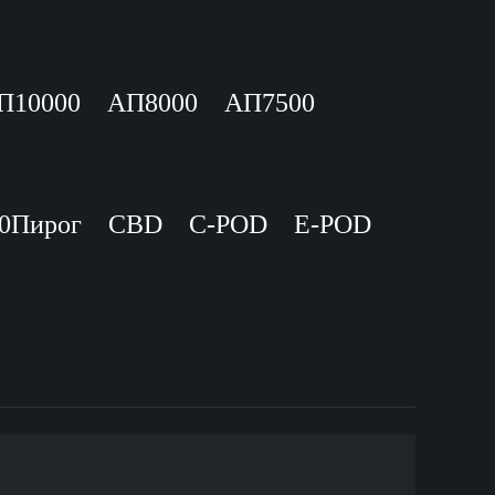
П10000
АП8000
АП7500
0Пирог
CBD
C-POD
E-POD