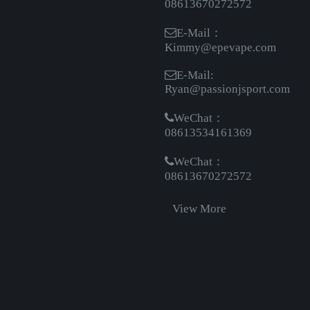
08613670272572
E-Mail：
Kimmy@epevape.com
E-Mail:
Ryan@passionjsport.com
WeChat：
08613534161369
WeChat：
08613670272572
View More