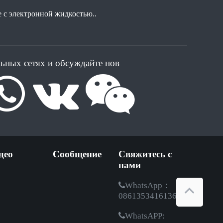
 с электронной жидкостью..
льных сетях и обсуждайте нов
део
Сообщение
Свяжитесь с
нами
WhatsApp：
08613534161369
WhatsAPP: