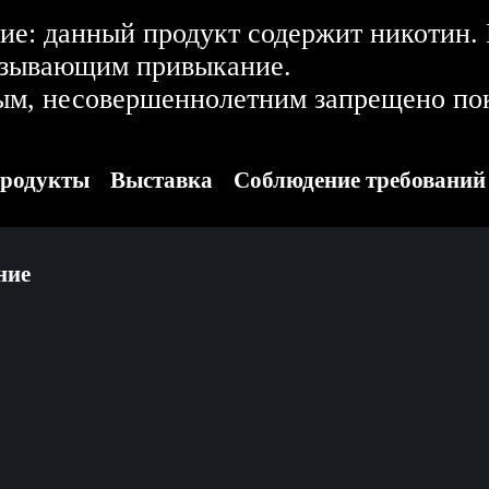
е: данный продукт содержит никотин.
ызывающим привыкание.
ым, несовершеннолетним запрещено пок
родукты
Выставка
Соблюдение требований
ние